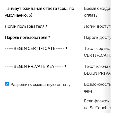
Таймаут ожидания ответа (сек., по 
Время ожидани
умолчанию: 5)
оплаты.
Логин пользователя *
Логин доступа
Пароль пользователя *
Пароль доступ
-----BEGIN CERTIFICATE----- *
Текст сертифи
CERTIFICATE 
-----BEGIN PRIVATE KEY----- *
Текст ключа се
BEGIN PRIVAT
Возможность р
Разрешить смешанную оплату
чеке.
Если флажок сн
на SetTouch о