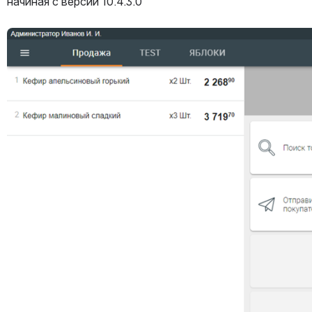
начиная с версии 10.4.3.0
Открыть файл «»