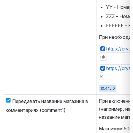
YY - Номер
ZZZ - Номе
FFFFFF - 
При необходим
https://cry
nk
https://crys
k
10.4.15.0
При включенно
Передавать название магазина в 
(например, на 
комментариях (comment1)
название магаз
Максимум 500