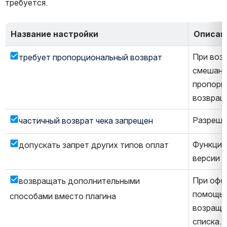
требуется.
Название настройки
Описан
При возв
требует пропорциональный возврат
смешанно
пропорц
возвращ
Разреше
частичный возврат чека запрещен
Функцио
допускать запрет других типов оплат
версии п
При офор
возвращать дополнительными 
помощью
способами вместо плагина
возраще
списка.