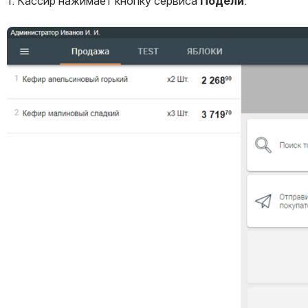
1. Кассир нажимает кнопку сервиса 
Подели
.
Открыть файл «»