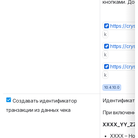
кнопками. Дос
https://cry
k
https://cry
k
https://crys
k
10.4.10.0
Идентификатор
Создавать идентификатор 
транзакции из данных чека
При включенно
XXXX_YY_ZZZ
XXXX – Ном