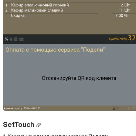
Открыть файл «»
SetTouch