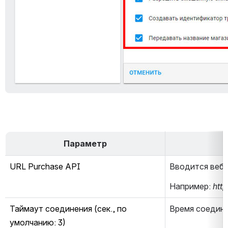
Параметр
URL Purchase API
Вводится веб-
Например: 
http
Таймаут соединения (сек., по 
Время соедине
умолчанию: 3)