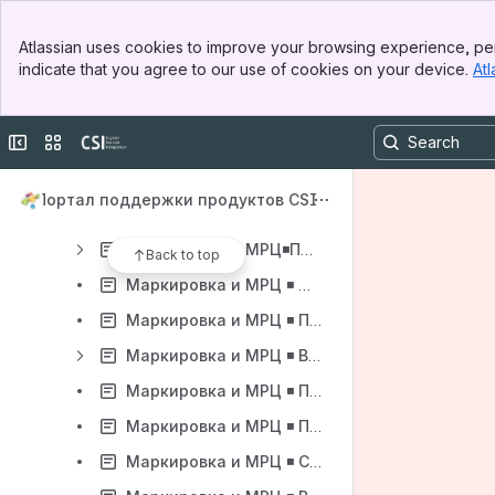
Маркировка и МРЦ ◾️ Регулярные выражения по типам маркировки для обработки марок
Banner
Маркировка и МРЦ ◾️ Работа с маркой молочной продукции, в которой указан вес товара
Atlassian uses cookies to improve your browsing experience, per
Top Bar
indicate that you agree to our use of cookies on your device.
Atl
Маркировка и МРЦ ◾️ Молочная продукция: продажа без сканирования марок с передачей в качестве марки: GTIN + дата производства
Sidebar
Main Content
Маркировка и МРЦ ◾️ Алкоголь и спиртосодержащий непищевой товар
Collapse sidebar
Switch sites or apps
Маркировка и МРЦ ◾️ Табак
Маркировка и МРЦ ◾️ Энергетики
Портал поддержки продуктов CSI
Маркировка и МРЦ ◾️ Обувь
Маркировка и МРЦ◾️Продажа разливного пива
Back to top
Маркировка и МРЦ ◾️ Ограничение количества маркированных товаров в одном чеке
Маркировка и МРЦ ◾️ Примеры импорта маркированных товаров
Маркировка и МРЦ ◾️ Включение режима продажи для маркированных товаров
Маркировка и МРЦ ◾️ Получение веса товара полученного из марки
Маркировка и МРЦ ◾️ Продажа маркированных товаров по упрощенной схеме вместе с немаркированными товарами
Маркировка и МРЦ ◾️ Cредства индивидуальной защиты (СИЗ)