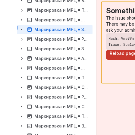
Маркировка и МРЦ ◾️ Возврат товаров по чеку основанию без запроса сканирования марок
Somethi
Маркировка и МРЦ ◾️ Плагин проверки марок в сервисе Честный Знак
The issue sho
Маркировка и МРЦ ◾️ Модуль Честный Знак. Изменение способа авторизации модуля проверки сроков годности
There may be 
Маркировка и МРЦ ◾️ Звуковой сигнал на ФР при сканировании некорректной марки
ask your admi
Маркировка и МРЦ ◾️ Разрешительный режим на кассе
Trace: 5ba1c
Маркировка и МРЦ ◾️ Запрет продажи по КМ для некоторых типов маркировки
Reload pag
Маркировка и МРЦ ◾️ Алконаборы с товарами-спутниками
Маркировка и МРЦ ◾️ Действие скидок на позицию с групповой маркировкой
Маркировка и МРЦ ◾️ Продажа алконаборов с КИН одной строкой
Маркировка и МРЦ ◾️ Сервис валидации ювелирных изделий в ГИИС ДМДК
Маркировка и МРЦ ◾️ Разделение чека с большим количеством маркированных товаров
Маркировка и МРЦ ◾️ Свойство товара для отложенного добавления маркированного товара в чек
Маркировка и МРЦ ◾️ Продажа развесной маркированной икры как весового товара
Маркировка и МРЦ ◾️ Включение обязательной проверки маркировки с указанной даты