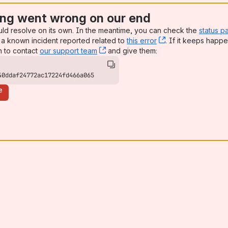
ng went wrong on our end
uld resolve on its own. In the meantime, you can check the
status p
a known incident reported related to
this error
, (opens new win
. If it keeps happe
n to contact
our support team
, (opens new window)
and give them:
40ddaf24772ac17224fd466a065
e