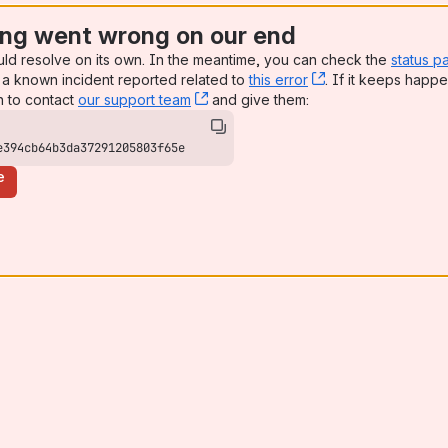
ng went wrong on our end
uld resolve on its own. In the meantime, you can check the
status p
a known incident reported related to
this error
, (opens new win
. If it keeps happe
n to contact
our support team
, (opens new window)
and give them:
e394cb64b3da37291205803f65e
e