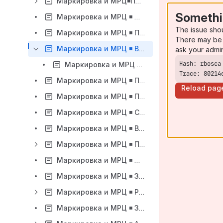
Маркировка и МРЦ◾️Продажа разливного пива
Somethi
Маркировка и МРЦ ◾️ Ограничение количества маркированных товаров в одном чеке
The issue sho
Маркировка и МРЦ ◾️ Примеры импорта маркированных товаров
There may be 
Маркировка и МРЦ ◾️ Включение режима продажи для маркированных товаров
ask your admi
Маркировка и МРЦ ◾️ Реестр поддержки категорий маркировки SetRetail/SetMark
Trace: 80214
Маркировка и МРЦ ◾️ Получение веса товара полученного из марки
Reload pag
Маркировка и МРЦ ◾️ Продажа маркированных товаров по упрощенной схеме вместе с немаркированными товарами
Маркировка и МРЦ ◾️ Cредства индивидуальной защиты (СИЗ)
Маркировка и МРЦ ◾️ Возврат товаров по чеку основанию без запроса сканирования марок
Маркировка и МРЦ ◾️ Плагин проверки марок в сервисе Честный Знак
Маркировка и МРЦ ◾️ Модуль Честный Знак. Изменение способа авторизации модуля проверки сроков годности
Маркировка и МРЦ ◾️ Звуковой сигнал на ФР при сканировании некорректной марки
Маркировка и МРЦ ◾️ Разрешительный режим на кассе
Маркировка и МРЦ ◾️ Запрет продажи по КМ для некоторых типов маркировки