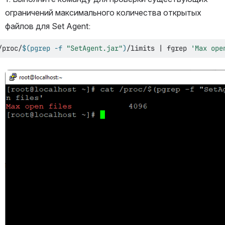
ограничений максимального количества открытых 
файлов для Set Agent:
/proc/
$(
pgrep -f 
"SetAgent.jar"
)
/limits 
|
fgrep
'Max ope
Открыть файл «»