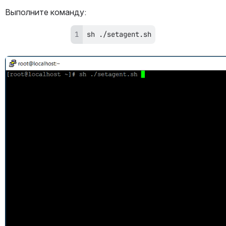
Выполните команду:
sh
 ./setagent.sh
Открыть файл «»