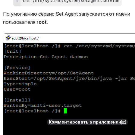
cat
 /etc/systemd/system/setagent.service
По умолчанию сервис Set Agent запускается от имени 
пользователя 
root
.
Открыть файл «»
Комментировать в приложении