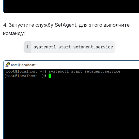
4. Запустите службу SetAgent, для этого выполните 
команду:
systemctl start setagent.service
Открыть файл «»