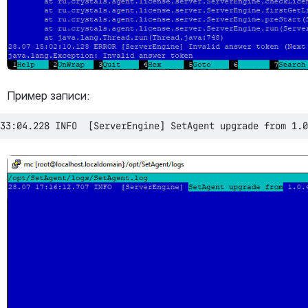
Пример записи:
20.07 16:33:04.228 INFO  [ServerEngine]	SetAgent upg
Открыть файл «»