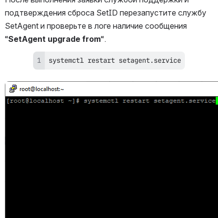
подтверждения сброса 
SetID перезапустите службу 
SetAgent и проверьте в логе наличие сообщения 
“
SetAgent upgrade from
“.
systemctl restart setagent.service
Открыть файл «»