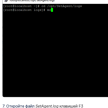
7. Откройте файл 
SetAgent.log
 клавишей F3