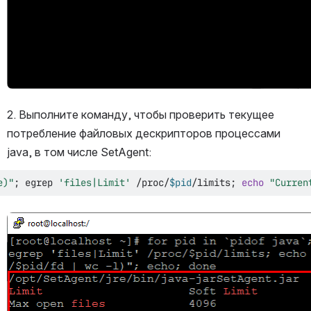
2. Выполните команду, чтобы проверить текущее 
потребление файловых дескрипторов процессами 
java, в том числе SetAgent:
e
)
"
;
egrep
'files|Limit'
 /proc/
$pid
/limits
;
echo
"Curren
Открыть файл «»