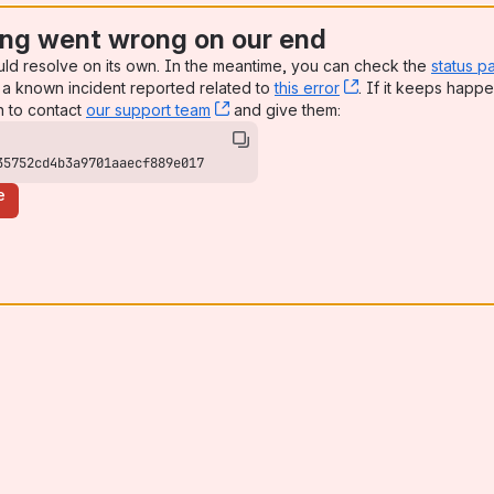
ng went wrong on our end
uld resolve on its own. In the meantime, you can check the
status p
a known incident reported related to
this error
, (opens new win
. If it keeps happe
n to contact
our support team
, (opens new window)
and give them:
35752cd4b3a9701aaecf889e017
e