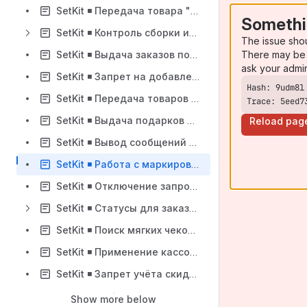
SetKit ◾️ Передача товара "Подарочная карта" в составе мягкого чека
Somethi
SetKit ◾️ Контроль сборки интернет-заказов на кассе
The issue sho
There may be 
SetKit ◾️ Выдача заказов по QR-коду с проверкой по коду верификации
ask your admi
SetKit ◾️ Запрет на добавление заказа в чек, если ранее уже добавлены товар или карта
SetKit ◾️ Передача товаров в мягком чеке без указания штрихкода
Trace: 5eed7
SetKit ◾️ Выдача подарков на кассе при вызове мягкого чека с запретом на редактирование
Reload pag
SetKit ◾️ Вывод сообщений на экран кассира при добавлении заказа в чек
SetKit ◾️ Работа с маркированными и акцизными товарами при вызове мягкого чека на кассе
SetKit ◾️ Отключение запроса сканирования марки для товаров с опциональной маркировкой
SetKit ◾️ Статусы для заказов через выдачу для нефискальных документов
SetKit ◾️ Поиск мягких чеков по номеру телефона
SetKit ◾️ Применение кассовых механик к заказу в зависимости от онлайн-канала продаж
SetKit ◾️ Запрет учёта скидок мягкого чека в лимитах по акциям
Show more below