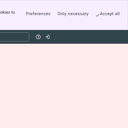
okies to
Preferences
Only necessary
Accept all
Help
Log in