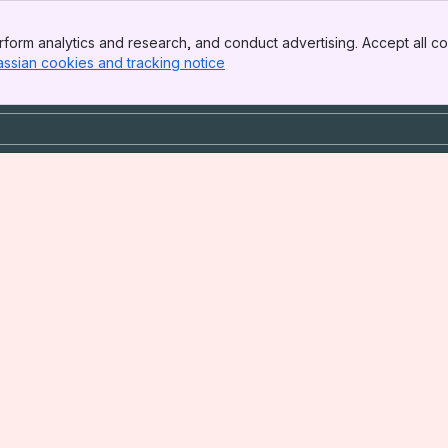
form analytics and research, and conduct advertising. Accept all co
assian cookies and tracking notice
, (opens new window)