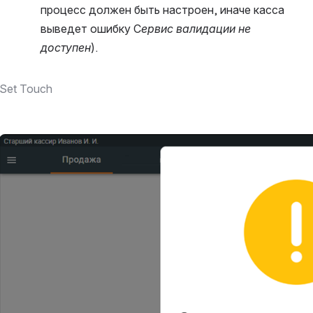
процесс должен быть настроен, иначе касса 
выведет ошибку С
ервис валидации не 
доступен
).
Set Touch
Открыть файл «»