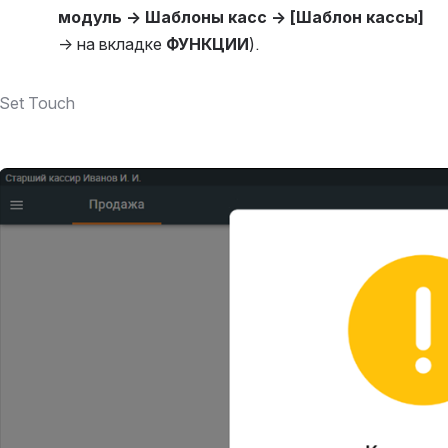
модуль → Шаблоны касс → [Шаблон кассы]
→ на вкладке 
ФУНКЦИИ
).
Set Touch
Открыть файл «»