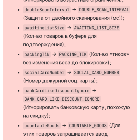
 → 
doubleScanInterval
DOUBLE_SCAN_INTERVAL
(Защита от двойного сканирования (мс));
 → 
awaitingListSize
AWAITING_LIST_SIZE
(Кол-во товаров в буфере для 
подтверждения);
 → 
 (Кол-во «тиков» 
packingTik
PACKING_TIK
без изменения веса до блокировки);
 → 
socialCardNumber
SOCIAL_CARD_NUMBER
(Номер дежурной соц. карты);
 → 
bankCardLikeDiscountIgnore
BANK_CARD_LIKE_DISCOUNT_IGNORE
(Игнорировать банковскую карту, похожую 
на скидку);
 → 
 (Для 
countableGoods
COUNTABLE_GOODS
этих товаров запрашивается ввод 