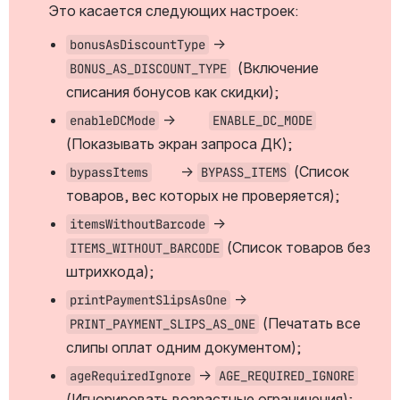
 Это касается следующих настроек:
 → 
bonusAsDiscountType
	(Включение 
BONUS_AS_DISCOUNT_TYPE
списания бонусов как скидки);
 → 	
enableDCMode
ENABLE_DC_MODE
(Показывать экран запроса ДК);
	→ 
 (Список 
bypassItems
BYPASS_ITEMS
товаров, вес которых не проверяется);
 → 
itemsWithoutBarcode
 (Список товаров без 
ITEMS_WITHOUT_BARCODE
штрихкода);
 → 
printPaymentSlipsAsOne
 (Печатать все 
PRINT_PAYMENT_SLIPS_AS_ONE
слипы оплат одним документом);
 → 
ageRequiredIgnore
AGE_REQUIRED_IGNORE
(Игнорировать возрастные ограничения);