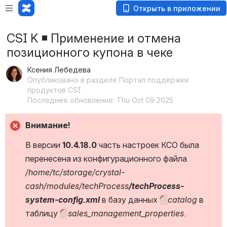
Открыть в приложении
CSI K ◾️ Применение и отмена
позиционного купона в чеке
Ксения Лебедева
Опубликовано в разделе Портал поддержки
продуктов CSI
Последнее обновление: Thu Oct 09 2025
Внимание!
В версии 
10.4.18.0 
часть настроек КСО была 
перенесена из конфигурационного файла 
/home/tc/storage/crystal-
cash/modules/techProcess
/techProcess-
system-config.xml 
в базу данных 
catalog 
в 
таблицу 
sales_management_properties
.