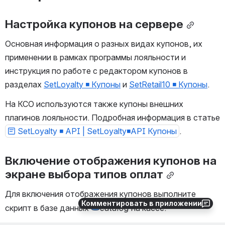
Настройка купонов на сервере
Основная информация о разных видах купонов, их 
применении в рамках программы лояльности и 
инструкция по работе с редактором купонов в 
разделах 
SetLoyalty ◾️ Купоны
 и 
SetRetail10 ◾️ Купоны
.
На КСО используются также купоны внешних 
плагинов лояльности. Подробная информация в статье 
SetLoyalty ◾️ API | SetLoyalty◾️API Купоны
.
Включение отображения купонов на 
экране выбора типов оплат
Для включения отображения купонов выполните 
Комментировать в приложении
скрипт в базе данных 
catalog 
на кассе.