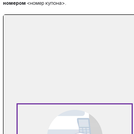
номером
 <номер купона>.
Открыть файл «»