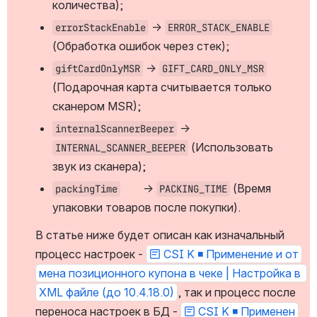
количества);
 → 
errorStackEnable
ERROR_STACK_ENABLE
(Обработка ошибок через стек);
 → 
giftCardOnlyMSR
GIFT_CARD_ONLY_MSR
(Подарочная карта считывается только 
сканером MSR);
 → 
internalScannerBeeper
 (Использовать 
INTERNAL_SCANNER_BEEPER
звук из сканера);
	→ 
 (Время 
packingTime
PACKING_TIME
упаковки товаров после покупки).
В статье ниже будет описан как изначальный 
процесс настроек - 
CSI K ◾️ Применение и от
мена позиционного купона в чеке | Настройка в 
XML файле (до 10.4.18.0)
, так и процесс после 
переноса настроек в БД - 
CSI K ◾️ Применен