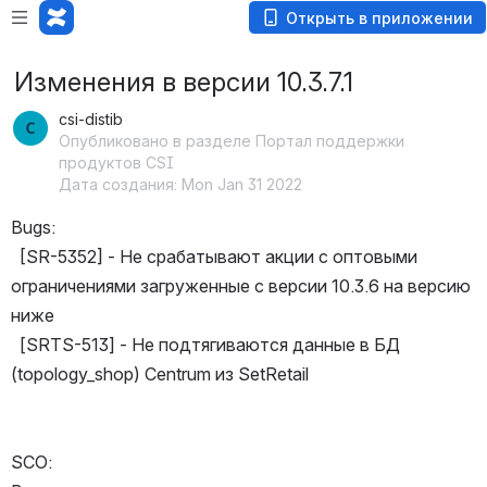
Открыть в приложении
Изменения в версии 10.3.7.1
csi-distib
Опубликовано в разделе Портал поддержки
продуктов CSI
Дата создания: Mon Jan 31 2022
Bugs: 
  [SR-5352] - Не срабатывают акции с оптовыми 
ограничениями загруженные с версии 10.3.6 на версию 
ниже
  [SRTS-513] - Не подтягиваются данные в БД 
(topology_shop) Centrum из SetRetail
SCO: