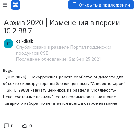
Открыть в приложении
Архив 2020 | Изменения в версии
10.2.88.7
csi-distib
Опубликовано в разделе Портал поддержки
продуктов CSI
Последнее обновление: Sat Sep 25 2021
Bugs: 
  [SFM-1876] - Некорректная работа свойства видимости для 
объектов конструктора шаблонов ценников "Список товаров"
  [SRTE-2988] - Печать ценников из раздела "Лояльность-
Ненапечатанные ценники": если переименовать название 
товарного набора, то печатается всегда старое название
0
0