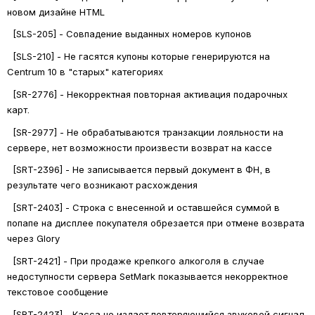
новом дизайне HTML
  [SLS-205] - Совпадение выданных номеров купонов
  [SLS-210] - Не гасятся купоны которые генерируются на 
Centrum 10 в "старых" категориях
  [SR-2776] - Некорректная повторная активация подарочных 
карт.
  [SR-2977] - Не обрабатываются транзакции лояльности на 
сервере, нет возможности произвести возврат на кассе
  [SRT-2396] - Не записывается первый документ в ФН, в 
результате чего возникают расхождения
  [SRT-2403] - Строка с внесенной и оставшейся суммой в 
попапе на дисплее покупателя обрезается при отмене возврата 
через Glory
  [SRT-2421] - При продаже крепкого алкоголя в случае 
недоступности сервера SetMark показывается некорректное 
текстовое сообщение
  [SRT-2423] - Касса не издает повторяющийся звуковой сигнал 