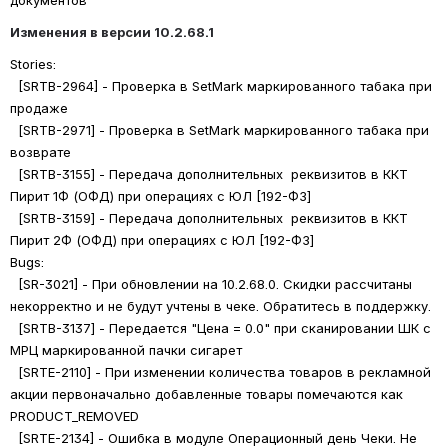
документов
Изменения в версии 10.2.68.1
Stories: 
  [SRTB-2964] - Проверка в SetMark маркированного табака при 
продаже
  [SRTB-2971] - Проверка в SetMark маркированного табака при 
возврате
  [SRTB-3155] - Передача дополнительных  реквизитов в ККТ 
Пирит 1Ф (ОФД) при операциях с ЮЛ [192-ФЗ]
  [SRTB-3159] - Передача дополнительных  реквизитов в ККТ 
Пирит 2Ф (ОФД) при операциях с ЮЛ [192-ФЗ]
Bugs: 
  [SR-3021] - При обновлении на 10.2.68.0. Скидки рассчитаны 
некорректно и не будут учтены в чеке. Обратитесь в поддержку.
  [SRTB-3137] - Передается "Цена = 0.0" при сканировании ШК с 
МРЦ маркированной пачки сигарет 
  [SRTE-2110] - При изменении количества товаров в рекламной 
акции первоначально добавленные товары помечаются как 
PRODUCT_REMOVED
  [SRTE-2134] - Ошибка в модуле Операционный день Чеки. Не 