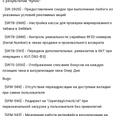
с результатом "Купон"
  [SR-2920] - Предоставление скидок при выполнении любого из 
указанных условий рекламных акций
  [SRTB-2966] - Настройка кассы для проверки маркированного 
табака в SetMark
  [SRTB-2986] - Контроль уникальности серийных RFID-номеров 
(Serial Number) в чеках продажи и произвольного возврата
  [SRTB-3101] - Передача дополнительных  реквизитов в ККТ при 
операциях с ЮЛ [192-ФЗ]
  [SRTE-2050] - Отображение списание бонусов на каждую 
позицию чека в визуализации чека Опер Дня
Bugs: 
  [SFM-589] - Отсутствие переадресации на доступные вкладки 
при смене пользователя
  [SFM-590] - Редирект на "/operday/check/:id" при 
первоначальной загрузке у пользователя без привилегий
  [SFM-593] - Медленная работа интерфейса визуализации на 