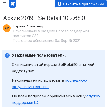
Открыть в приложении
Архив 2019 | SetRetail 10.2.68.0
Парень Александр
Опубликовано в разделе Портал поддержки
продуктов CSI
Последнее обновление: Sat Sep 25 2021
Уважаемые пользователи.
Скачивание этой версии SetRetail10 и патчей
недоступно.
Рекомендуем использовать
последнюю
актуальную версию
.
По всем вопросам обращайтесь в нашу
службу
поддержки
, (opens new window)
.