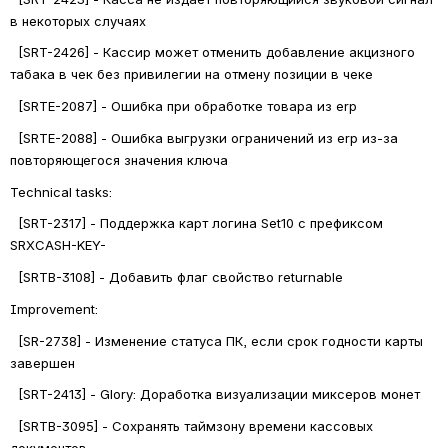
в некоторых случаях
  [SRT-2426] - Кассир может отменить добавление акцизного 
табака в чек без привилегии на отмену позиции в чеке
  [SRTE-2087] - Ошибка при обработке товара из erp
  [SRTE-2088] - Ошибка выгрузки ограничений из erp из-за 
повторяющегося значения ключа
Technical tasks: 
  [SRT-2317] - Поддержка карт логина Set10 с префиксом 
SRXCASH-KEY-
  [SRTB-3108] - Добавить флаг свойство returnable
Improvement: 
  [SR-2738] - Изменение статуса ПК, если срок годности карты 
завершен
  [SRT-2413] - Glory: Доработка визуализации миксеров монет
  [SRTB-3095] - Сохранять таймзону времени кассовых 