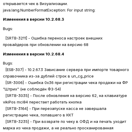
открывается чек в Визуализации. 
java.lang.
NumberFormatException: For input string:
Изменения в версии 10.2.68.3
Bugs: 
  [SRTB-3211] - Ошибка переноса настроек внешних 
провайдеров при обновлении на версию 68
Изменения в версии 10.2.68.4
Bugs: 
  [ESB-307] - 
10.2
.67.3 Зависание сервера при импорте товарного 
справочника из-за дублей строк в un_cg_price
  [SR-3006] - Ошибка 0x36 при регистрации чека продажи на ФР 
"Штрих" (не соблюдён ФЗ-54)
  [SRTB-3035] - После обновления на версию 62, на клавиатуре 
vikiPos mci84 перестает работать кнопка
  [SRTB-3164] - При перезапуске касса не завершала 
регистрацию чека, попавшего в ККТ
  [SRTB-3235] - При возврате по чеку в ОФД и на печать уходит 
марка из чека продажи, а не реально просканированная