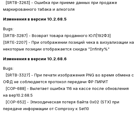
  [SRTB-3263] - Ошибка при приеме данных при продаже 
маркированного табака и алкоголя 
Изменения в версии 10.2.68.5
Bugs: 
[SRTB-3287] - Возврат товара проданного ЮЛ[192ФЗ]
[SRTE-2207] - При отображении позиций чека в визуализации на 
некоторые позиции отображается скидка "Infinity%"
Изменения в версии 10.2.68.6
Bugs: 
  [SRTB-3327] - При печати изображения PNG во время обмена с 
ОФД не соблюдается протокол передачи ФР ПИРИТ
  [COP-688] - Вылетает ошибка 116 на кассе после обновления 
на вер
10.2
.68.5
  [COP-652] - Эпизодическая потеря байта 0x02 (STX) при 
передаче информации от Comproxy к Set10