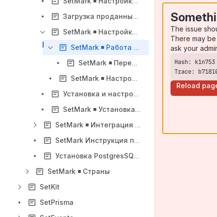
SetMark ◾️ Настройка функциональности
Somethi
Загрузка проданных до внедрения SetMark марок (кодов идентификации) из SR10 в список проданных
The issue sho
SetMark ◾️ Настройка подключения кассы к сервису SetMark
There may be 
SetMark ◾️ Работа с маркированными табачными изделиями
ask your admi
SetMark ◾️ Перенос базы данных на другой сервер
Trace: b7181
SetMark ◾️ Настройка подключения кассы к сервису (для SetRetail10 старше 10.2.68)
Reload pag
Установка и настройка SetMark на Windows и Linux
SetMark ◾️ Установка визуализации журнала нарушений при обновлении на версию 2.23.0
SetMark ◾️ Интеграция с ERP
SetMark Инструкция по обновлению
Установка PostgresSQL 11 и Set Mark Alco
SetMark ◾️ Страны
SetKit
SetPrisma