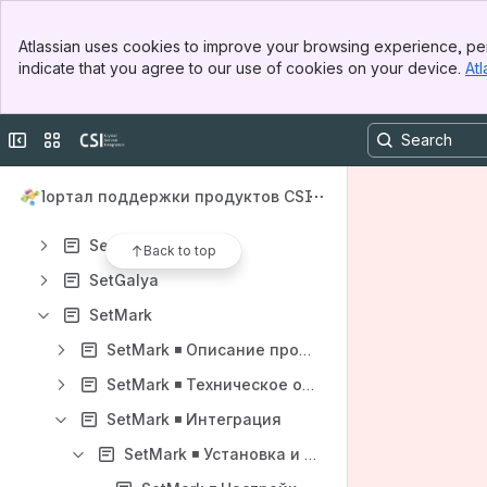
Новости
Banner
Рекомендации по настройке SetRetail10 для исключения автоматических штрафов по товарам с маркировкой
Atlassian uses cookies to improve your browsing experience, per
Top Bar
indicate that you agree to our use of cookies on your device.
Atl
SetRetail10 ◾️ Совместимость SetRetail/SetCentrum версий 10.4.13.0 и PostgreSQL 15: что нужно знать?
Sidebar
Main Content
Решение вопросов по интеграции после перехода на версию 10.4.0.0
Collapse sidebar
Switch sites or apps
Таблица совместимости версий SetRetail10 и ЕСМ
Загрузки
Портал поддержки продуктов CSI
SetRetail10
SetAgent
Back to top
SetGalya
SetMark
SetMark ◾️ Описание продукта
SetMark ◾️ Техническое описание
SetMark ◾️ Интеграция
SetMark ◾️ Установка и настройка