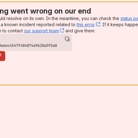
ng went wrong on our end
uld resolve on its own. In the meantime, you can check the
status p
a known incident reported related to
this error
, (opens new win
. If it keeps happe
n to contact
our support team
, (opens new window)
and give them:
0a6ec4547f484874a9628a593a8
e