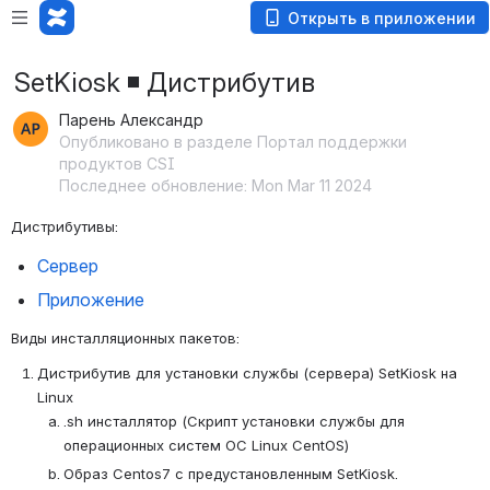
Открыть в приложении
SetKiosk ◾️ Дистрибутив
Парень Александр
Опубликовано в разделе Портал поддержки
продуктов CSI
Последнее обновление: Mon Mar 11 2024
Дистрибутивы:
Сервер
Приложение
Виды инсталляционных пакетов:
Дистрибутив для установки службы (сервера) SetKiosk на 
Linux
.sh инсталлятор (Скрипт установки службы для 
операционных систем ОС Linux CentOS)
Образ Centos7 с предустановленным SetKiosk.